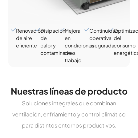
Renovación
Disipación
Mejora
Continuidad
Optimizac
de aire
de
en
operativa
del
eficiente
calor y
condiciones
asegurada
consumo
contaminantes
de
energétic
trabajo
Nuestras líneas de producto
Soluciones integrales que combinan
ventilación, enfriamiento y control climático
para distintos entornos productivos.