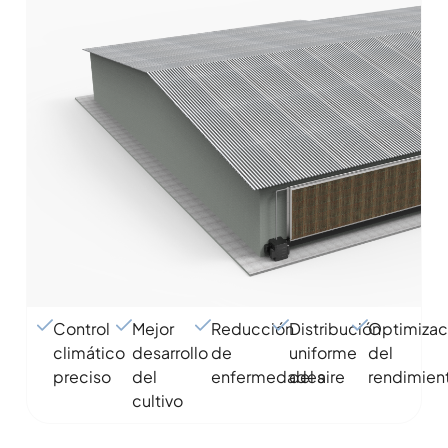
Control
Mejor
Reducción
Distribución
Optimizac
climático
desarrollo
de
uniforme
del
preciso
del
enfermedades
del aire
rendimien
cultivo