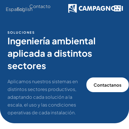
Contacto
Español
English
SOLUCIONES
Ingeniería ambiental
aplicada a distintos
sectores
Aplicamos nuestros sistemas en
Contactanos
distintos sectores productivos,
adaptando cada solución a la
escala, el uso y las condiciones
operativas de cada instalación.