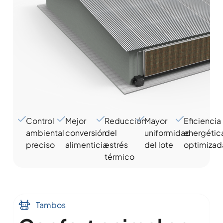
Control
Mejor
Reducción
Mayor
Eficiencia
ambiental
conversión
del
uniformidad
energétic
preciso
alimenticia
estrés
del lote
optimizad
térmico
Tambos