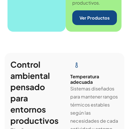
productivos.
Ver Productos
Control
ambiental
Temperatura
adecuada
pensado
Sistemas diseñados
para
para mantener rangos
térmicos estables
entornos
según las
productivos
necesidades de cada
actividad y entorno