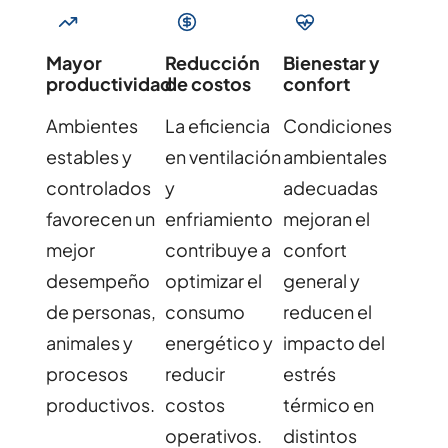
Mayor
Reducción
Bienestar y
productividad
de costos
confort
Ambientes
La eficiencia
Condiciones
estables y
en ventilación
ambientales
controlados
y
adecuadas
favorecen un
enfriamiento
mejoran el
mejor
contribuye a
confort
desempeño
optimizar el
general y
de personas,
consumo
reducen el
animales y
energético y
impacto del
procesos
reducir
estrés
productivos.
costos
térmico en
operativos.
distintos