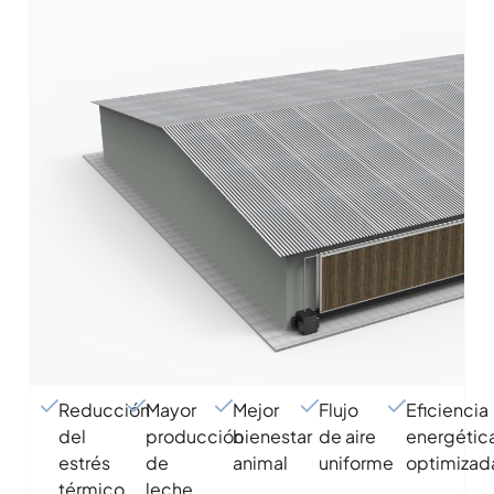
Reducción
Mayor
Mejor
Flujo
Eficiencia
del
producción
bienestar
de aire
energétic
estrés
de
animal
uniforme
optimizad
térmico
leche