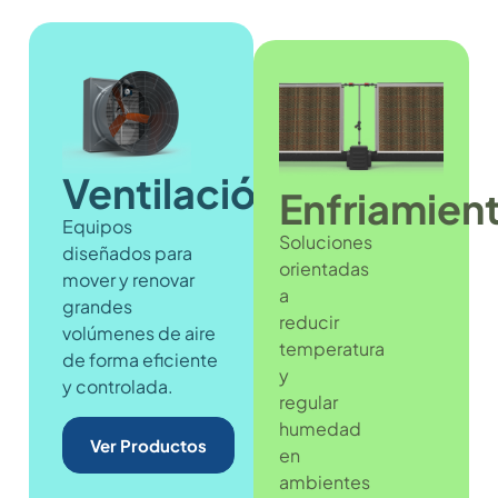
Ventilación
Enfriamien
Equipos
Soluciones
diseñados para
orientadas
mover y renovar
a
grandes
reducir
volúmenes de aire
temperatura
de forma eficiente
y
y controlada.
regular
humedad
Ver Productos
en
ambientes