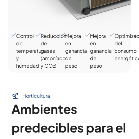
Control
Reducción
Mejora
Mejora
Optimizac
de
de
en
en
del
temperatura
gases
ganancia
ganancia
consumo
y
(amoníaco
de
de
energétic
humedad
y CO₂)
peso
peso
Horticultura
Ambientes
predecibles para el